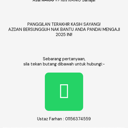
Asal
RM190
=> Kini RM140 Sahaja!
PANGGILAN TERAKHIR KASIH SAYANG!
AZDAN BERSUNGGUH NAK BANTU ANDA PANDAI MENGAJI
2025 INI!
Sebarang pertanyaan,
sila tekan butang dibawah untuk hubungi:-
W
h
a
Ustaz Farhan : 01156374559