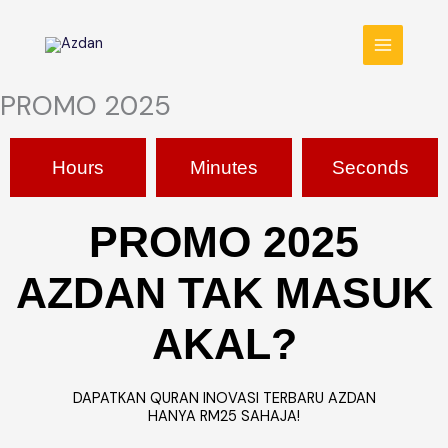
Skip
MAIN
to
MENU
content
PROMO 2025
Hours
Minutes
Seconds
PROMO 2025
AZDAN
TAK MASUK
AKAL?
DAPATKAN QURAN INOVASI TERBARU AZDAN
HANYA RM25 SAHAJA!