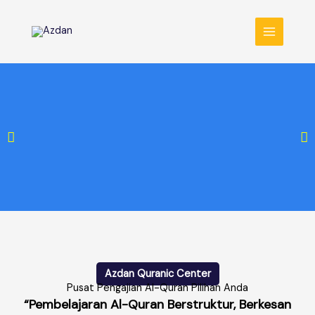
Skip
MAIN
to
MENU
content
Azdan Quranic Center
Pusat Pengajian Al-Quran Pilihan Anda
“Pembelajaran Al-Quran Berstruktur, Berkesan