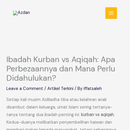
Skip
MAIN
to
MENU
content
Ibadah Kurban vs Aqiqah: Apa
Perbezaannya dan Mana Perlu
Didahulukan?
Leave a Comment
/
Artikel Terkini
/ By
iffatsaleh
Setiap kali musim Aidiladha tiba atau kelahiran anak
disambut dalam keluarga, umat Islam sering tertanya-
tanya tentang dua ibadah penting ini:
kurban vs aqiqah
.
Kedua-duanya melibatkan penyembelihan haiwan dan
memberi makan kepada masyarakat, tetapi sebenarnya