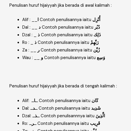
Penulisan huruf hijaiyyah jika berada di awal kalimah :
Alif :
__
ا
Contoh penulisannya iaitu
أُنْزِل
Dal :
__
د
Contoh penulisannya iaitu
دُبُر
Dzal :
_
ذ
Contoh penulisannya iaitu
ذَلِك
Ro :
_
ذ
Contoh penulisannya iaitu
رَبِّهِمْ
Za :
__
ر
Contoh penulisannya iaitu
زُيِّن
Wau :
__
و
Contoh penulisannya iaitu
وَسِع
Penulisan huruf hijaiyyah jika berada di tengah kalimah :
كَان
ــ Contoh penulisannya iaitu
Alif: ــ
ا
شَدِيد
ــ Contoh penulisannya iaitu
Dal: ــ
د
الَّذِينَ
ــ Contoh penulisannnya iaitu
Dzal: ــ
ذ
قَرِيب
ــ Contoh penulisannya iaitu
Ro: ــ
ر