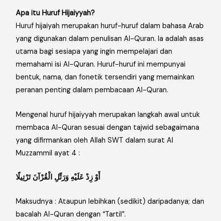
Apa itu Huruf Hijaiyyah?
Huruf hijaiyah merupakan huruf-huruf dalam bahasa Arab
yang digunakan dalam penulisan Al-Quran. Ia adalah asas
utama bagi sesiapa yang ingin mempelajari dan
memahami isi Al-Quran. Huruf-huruf ini mempunyai
bentuk, nama, dan fonetik tersendiri yang memainkan
peranan penting dalam pembacaan Al-Quran.
Mengenal huruf hijaiyyah merupakan langkah awal untuk
membaca Al-Quran sesuai dengan tajwid sebagaimana
yang difirmankan oleh Allah SWT dalam surat Al
Muzzammil ayat 4 :
أَوْ زِدْ عَلَيْهِ وَرَتِّلِ الْقُرْآنَ تَرْتِيلًا
Maksudnya :
Ataupun lebihkan (sedikit) daripadanya; dan
bacalah Al-Quran dengan “Tartil”.