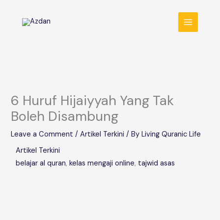
Skip
MAIN
to
MENU
content
6 Huruf Hijaiyyah Yang Tak
Boleh Disambung
Leave a Comment
/
Artikel Terkini
/ By
Living Quranic Life
Artikel Terkini
belajar al quran
, 
kelas mengaji online
, 
tajwid asas